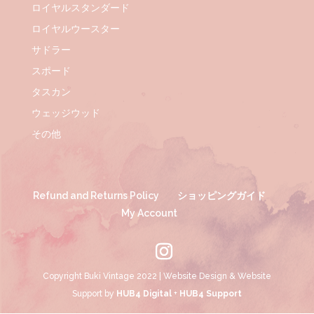
ロイヤルスタンダード
ロイヤルウースター
サドラー
スポード
タスカン
ウェッジウッド
その他
Refund and Returns Policy
ショッピングガイド
My Account
Copyright Buki Vintage 2022 | Website Design & Website
Support by
HUB4 Digital
+
HUB4 Support