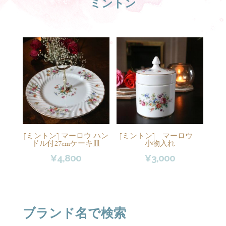
ミントン
[ミントン] マーロウ ハン
[ミントン] マーロウ
ドル付27cmケーキ皿
小物入れ
¥
4,800
¥
3,000
ブランド名で検索