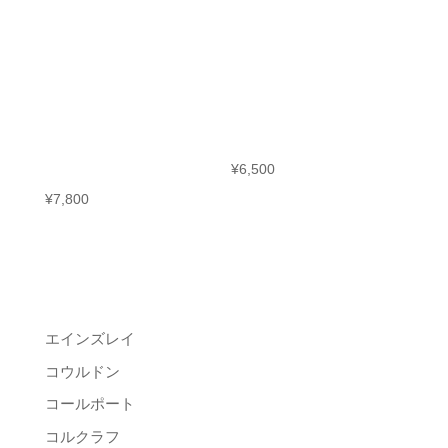
[クイーンア
[クイーンア
ン] レッド＆
ン] カップ＆
イエローロ
ソーサー2客
ーズトリオ2
セット
客セット
¥
6,500
¥
7,800
ブランド名で検索
エインズレイ
コウルドン
コールポート
コルクラフ