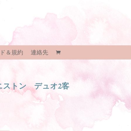
ド＆規約
連絡先
ニストン デュオ2客