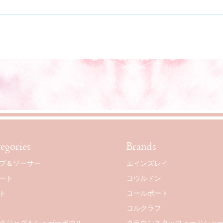
egories
Brands
プ＆ソーサー
エインズレイ
ート
コウルドン
ト
コールポート
コルクラフ