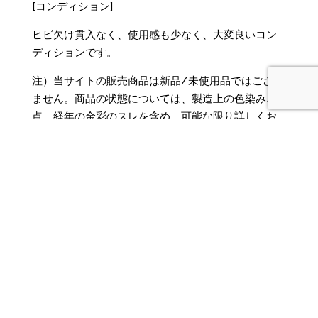
[コンディション]
ヒビ欠け貫入なく、使用感も少なく、大変良いコン
ディションです。
注）当サイトの販売商品は新品/未使用品ではござい
ません。商品の状態については、製造上の色染み/斑
点、経年の金彩のスレを含め、可能な限り詳しくお
伝えてしていますが、極小のものについては、性質
上、すべてを網羅できていない可能性もあります。
その点も含め、アンティーク/ビンテージ品の生来の
風合いとしてご理解頂いた上でご購入頂きますよう
お願い致します。メインページの「ご利用ガイド＆
規約」末尾に記載の「商品のコンディション等に関
する注意事項」をお読みください。
[送料]
3500円