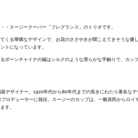
・・・スージークーパー「フレグランス」のトリオです。
ってくる華憐なデザインで、お花のささやきが聞こえてきそうな優
セントになっています。
あるボーンチャイナの磁はシルクのような滑らかな手触りで、カッ
。
陶器デザイナー。1920年代から80年代までの長きにわたり著名な
兼プロデューサーに就任。スージーのカップは、一般庶民からロイ
います。