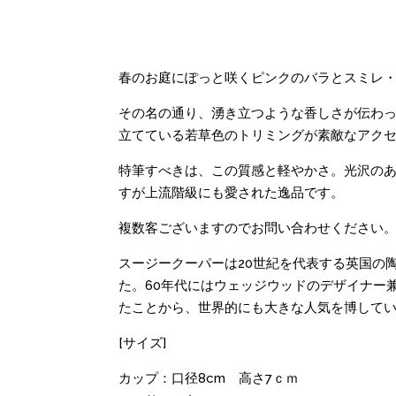
春のお庭にぽっと咲くピンクのバラとスミレ
その名の通り、湧き立つような香しさが伝わ
立てている若草色のトリミングが素敵なアク
特筆すべきは、この質感と軽やかさ。光沢の
すが上流階級にも愛された逸品です。
複数客ございますのでお問い合わせください
スージークーパーは20世紀を代表する英国の
た。60年代にはウェッジウッドのデザイナー
たことから、世界的にも大きな人気を博して
[サイズ]
カップ：口径8cm 高さ7ｃｍ