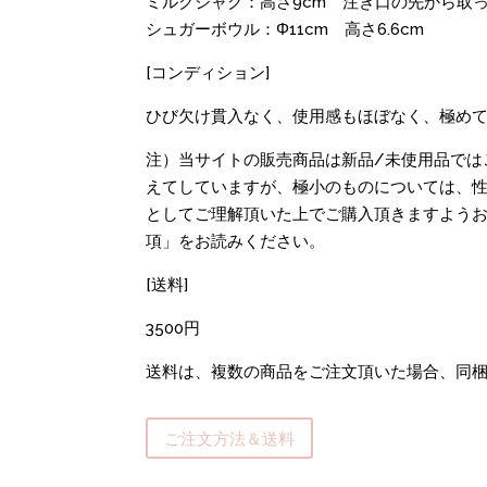
ミルクジャグ：高さ9cm 注ぎ口の先から取
シュガーボウル：Φ11cm 高さ6.6cm
[コンディション]
ひび欠け貫入なく、使用感もほぼなく、極め
注）当サイトの販売商品は新品/未使用品では
えてしていますが、極小のものについては、性
としてご理解頂いた上でご購入頂きますよう
項」をお読みください。
[送料]
3500円
送料は、複数の商品をご注文頂いた場合、同
ご注文方法＆送料