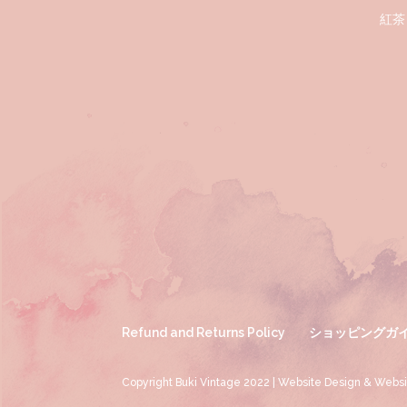
紅茶
Refund and Returns Policy
ショッピングガ
Copyright Buki Vintage 2022 | Website Design & Webs